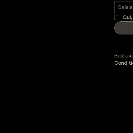
Oui,
Politiq
Condit