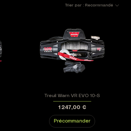
Trier par :
Recommandé
Treuil Warn VR EVO 10-S
Prix
1 247,00 €
Précommander