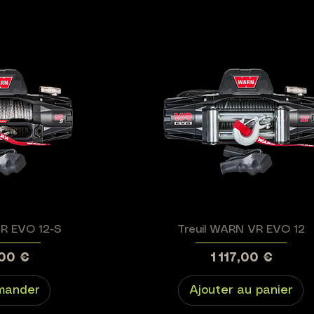
VR EVO 12-S
Treuil WARN VR EVO 12
Prix
,00 €
1 117,00 €
mander
Ajouter au panier