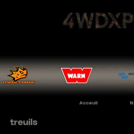
Acceuil
N
treuils