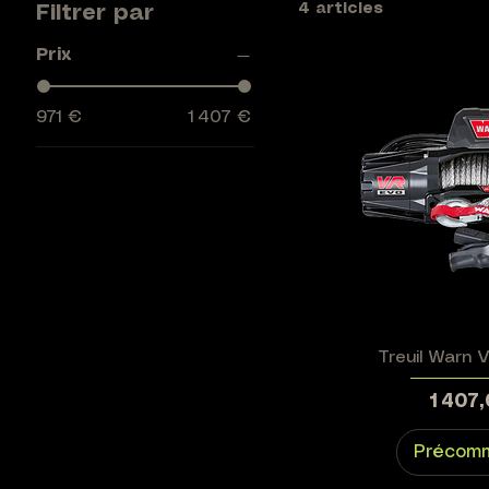
4 articles
Filtrer par
Prix
971 €
1 407 €
Treuil Warn 
Prix
1 407
Précom