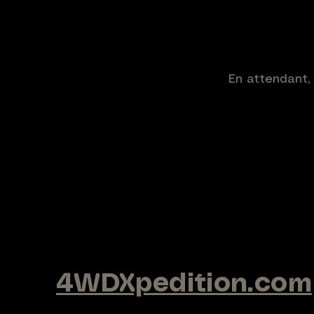
defence grade, pensée pour les expéditions les plu
En attendant, 
4WDXpedition.com