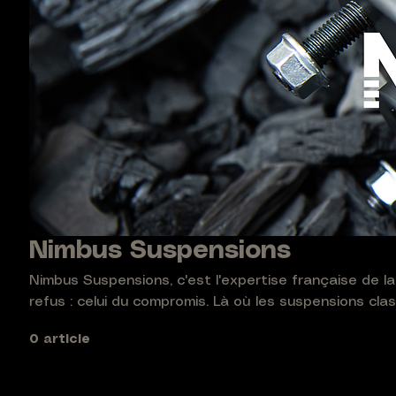
Nimbus Suspensions
Nimbus Suspensions, c'est l'expertise française de l
refus : celui du compromis. Là où les suspensions clas
ou contrôle, route ou piste, véhicule à vide ou charg
0 article
réconcilie tout, sans concession. Héritière des savoir-faire de l'aérospatiale et de la
défense, chaque suspension est fabriquée à la main 
individuellement pour votre véhicule et votre usage.