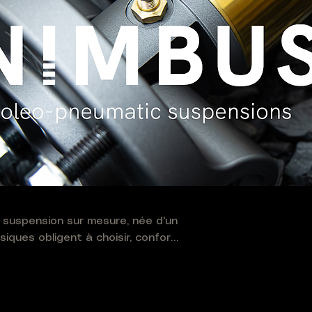
a suspension sur mesure, née d'un
siques obligent à choisir, confort
é pour le grand départ, Nimbus
en France et calibrée
 Une exigence military and