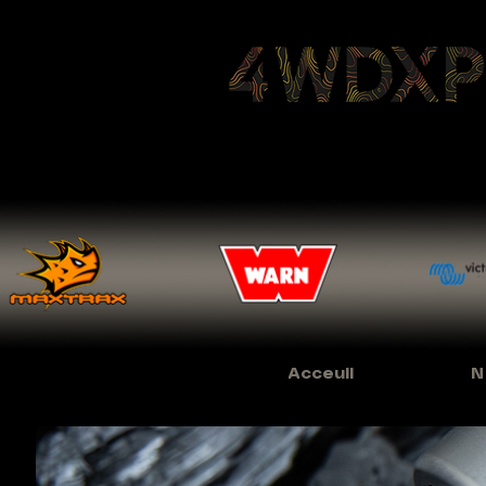
Acceuil
N