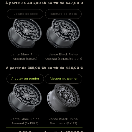
Prix promotionnel
Prix promotionnel
À partir de
446,00 €
À partir de
447,00 €
Rupture de stock
Rupture de stock
Jante Black Rhino
Jante Black Rhino
Arsenal (6x130)
Arsenal (6x135/6x139.7)
Prix promotionnel
Prix promotionnel
À partir de
395,00 €
À partir de
446,00 €
Ajouter au panier
Ajouter au panier
Jante Black Rhino
Jante Black Rhino
Arsenal (6x139.7)
Barricade (5x127)