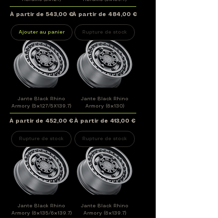
Prix promotionnel
Prix promotionnel
À partir de
543,00 €
À partir de
484,00 €
Ajouter au panier
Rupture de stock
Jante Black Rhino
Jante Black Rhino
Armory (5x127/5X139.7)
Armory (6x130)
Prix promotionnel
Prix promotionnel
À partir de
452,00 €
À partir de
413,00 €
Rupture de stock
Rupture de stock
Jante Black Rhino
Jante Black Rhino
Armory (6x135/6x139.7)
Armory (6x139.7)