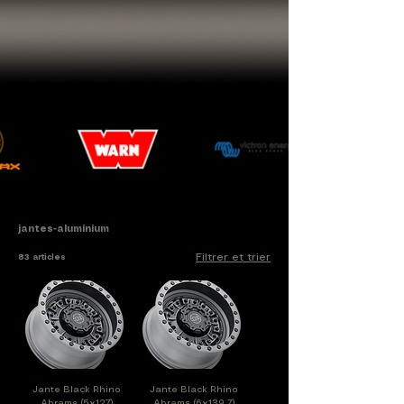
jantes-aluminium
Filtrer et trier
83 articles
Jante Black Rhino
Jante Black Rhino
Abrams (5x127)
Abrams (6x139.7)