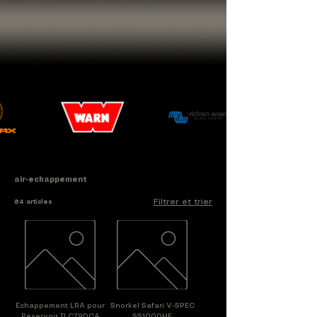
air-echappement
Filtrer et trier
84 articles
Échappement LRA pour
Snorkel Safari V-SPEC
Réservoir TLC79DCA
SS1000HF