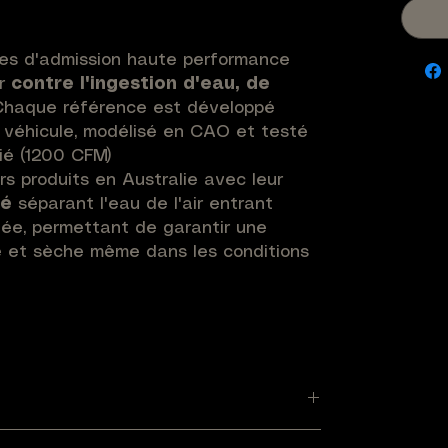
mes d'admission haute performance
ur
contre l'ingestion d'eau, de
haque référence est développé
 véhicule, modélisé en CAO et testé
ié (1200 CFM)
rs produits en Australie avec leur
té
séparant l'eau de l'air entrant
lée, permettant de garantir une
e et sèche même dans les conditions
ligne historique de Safari. Fabriquée
 spécification industrielle, elle offre
e et UV maximale
avec une garantie
rps du snorkel est moulé pour
ranches et les projections en
m de 3,5 pouces délivre un débit d'air