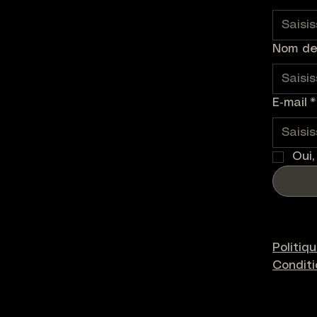
Nom de 
E‑mail
*
Oui,
Politiq
Condit