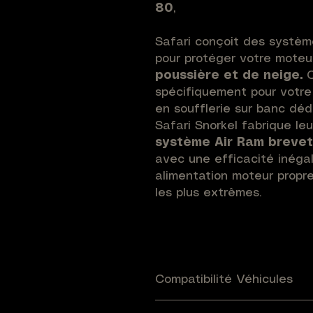
80
,
Safari conçoit des systè
pour protéger votre mote
poussière et de neige.
C
spécifiquement pour votre
en soufflerie sur banc déd
Safari Snorkel fabrique leu
système Air Ram breve
avec une efficacité inéga
alimentation moteur propr
les plus extrêmes.
La gamme
V-SPEC
est la 
en polyéthylène réticulé de
une résistance mécaniqu
constructeur à vie.
Le co
Compatibilité Véhicules
encaisser les impacts de b
Jeep Cherokee KJ (2001-2007)
expédition. La tête Air Ra