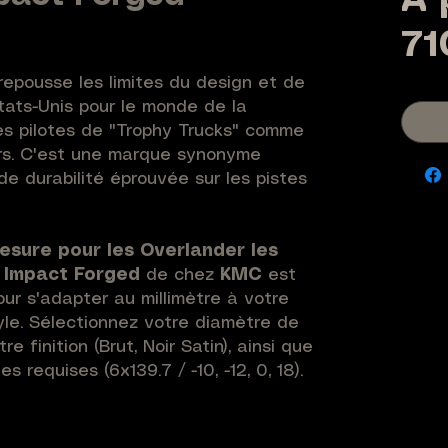
À 
71
epousse les limites du design et de
tats-Unis pour le monde de la
es pilotes de "Trophy Trucks" comme
rs. C'est une marque synonyme
de durabilité éprouvée sur les pistes
esure pour les Overlander les
e
Impact Forged
de chez
KMC
est
ur s'adapter au millimètre à votre
tyle. Sélectionnez votre diamètre de
tre finition (Brut, Noir Satin), ainsi que
s requises (6x139.7 / -10, -12, 0, 18).
i les choix offert par
KMC.