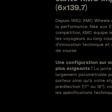
(6x139.7)
Depuis 1982, KMC Wheels r
la performance. Née aux É
compétition, KMC équipe l
les voyageurs au long cou
d'innovation technique et 
de course.
Une configuration sur m
plus exigeants !
La jant
largement paramétrable po
porteur ainsi qu'à votre s
prédilection (17" ou 18"), vo
les spécifications technique
Composez votre jante parm