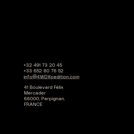
R
+32 491 73 20 45
+33 652 80 76 52
info@4WDXpedition.com
41 Boulevard Félix
Mercader
66000, Perpignan,
FRANCE