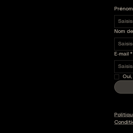
upture de stock
Rupture de sto
Prénom
Nom de 
E‑mail
*
Oui,
Politiq
Condit