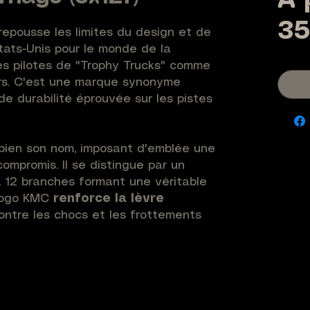
À 
35
epousse les limites du design et de
tats-Unis pour le monde de la
es pilotes de "Trophy Trucks" comme
rs. C'est une marque synonyme
de durabilité éprouvée sur les pistes
bien son nom, imposant d'emblée une
ompromis. Il se distingue par un
12 branches formant une véritable
 logo KMC
renforce la lèvre
ntre les chocs et les frottements
esure pour les Overlander les
e
Carnage
de chez
KMC
est
ur s'adapter au millimètre à votre