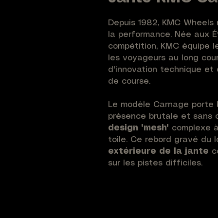
Depuis 1982, KMC Wheels r
la performance. Née aux É
compétition, KMC équipe l
les voyageurs au long cou
d'innovation technique et 
de course.
Le modèle Carnage porte 
présence brutale et sans c
design "mesh"
complexe à 
toile. Ce rebord gravé du
extérieure de la jante
co
sur les pistes difficiles.
Une configuration sur m
plus exigeants !
La jant
largement paramétrable po