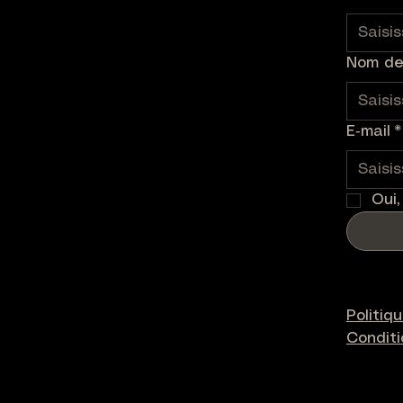
Nom de 
E‑mail
*
Oui,
Politiq
Condit