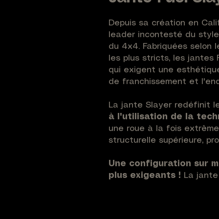
Depuis sa création en Cali
leader incontesté du styl
du 4x4. Fabriquées selon 
les plus stricts, les jantes
qui exigent une esthétique
de franchissement et l'en
La jante Slayer redéfinit
à l'utilisation de la te
une roue à la fois extrêm
structurelle supérieure, pr
Une configuration sur m
plus exigeants !
La jant
paramétrable pour s'adapte
qu'à votre style. Sélectio
(17" ou 18"), votre finition