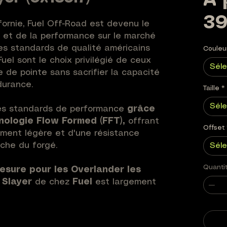
À 
39
fornie, Fuel Off-Road est devenu le
e et de la performance sur le marché
les standards de qualité américains
Couleu
 Fuel sont le choix privilégié de ceux
Séle
 de pointe sans sacrifier la capacité
durance.
Taille
*
Séle
 les standards de performance
grâce
chnologie Flow Formed (FFT),
offrant
Offset
ement légère et d'une résistance
oche du forgé.
Séle
Quanti
esure pour les Overlander les
e
Slayer
de chez
Fuel
est largement
r au millimètre à votre porteur ainsi
nnez votre diamètre de prédilection
 (Bronze Mat, Gris Acier Mat, Noir Mat),