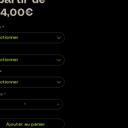
partir de
Prix
4,00€
promotionnel
r
*
ctionner
ctionner
*
ctionner
té
*
Ajouter au panier