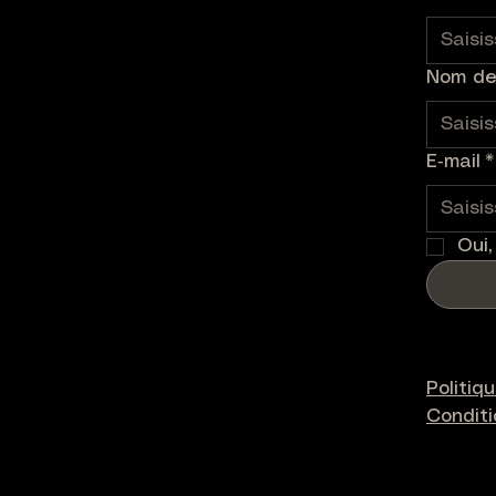
Nom de 
E‑mail
*
Oui,
Politiq
Condit