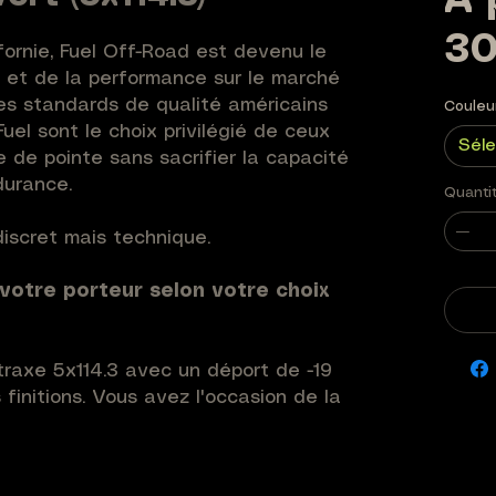
À 
3
fornie, Fuel Off-Road est devenu le
e et de la performance sur le marché
les standards de qualité américains
Couleu
 Fuel sont le choix privilégié de ceux
Séle
 de pointe sans sacrifier la capacité
durance.
Quanti
iscret mais technique.
 votre porteur selon votre choix
traxe 5x114.3 avec un déport de -19
finitions. Vous avez l'occasion de la
ze Mat / Anneau Noir, Gris Acier Mat /