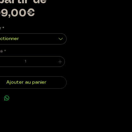
partir de
Prix
09,00€
promotionnel
r
*
ctionner
té
*
Ajouter au panier