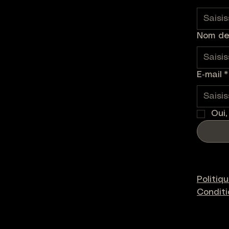
Nom de 
E‑mail
*
Oui,
Politiq
Condit