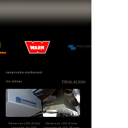
reservoirs-carburant
Filtrer et trier
124 articles
Réservoir LRA d'une
Réservoir LRA d'une
capacité de 120L
capacité de 112L (Super