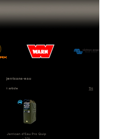
jerricans-eau
Tri
1 article
Jerrican d'Eau Pro Quip
- 22L