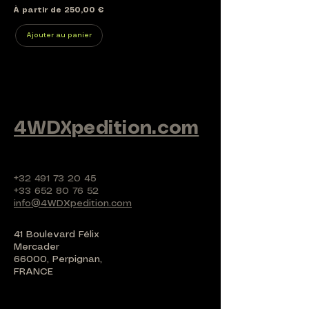
Prix promotionnel
À partir de
250,00 €
Ajouter au panier
4WDXpedition.com
+32 491 73 20 45
+33 652 80 76 52
info@4WDXpedition.com
41 Boulevard Félix
Mercader
66000, Perpignan,
FRANCE