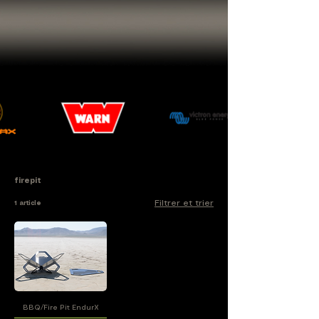
firepit
Filtrer et trier
1 article
BBQ/Fire Pit EndurX