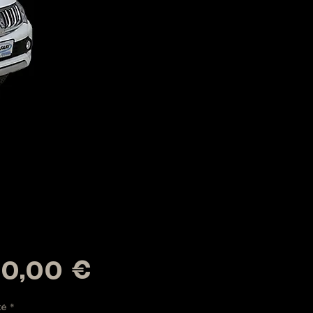
Prix
0,00 €
té
*