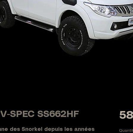
i V-SPEC SS662HF
58
nne des Snorkel depuis les années
Quanti