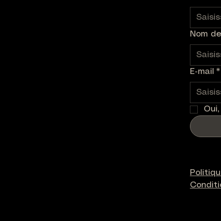
Nom de 
E‑mail
*
Oui,
Politiq
Condit