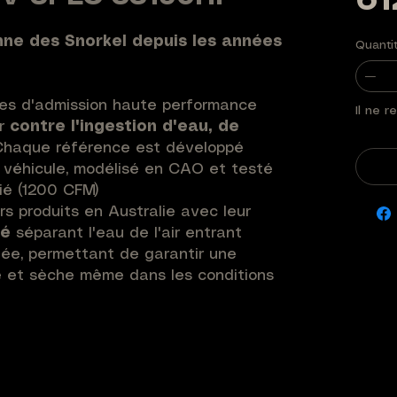
61
nne des Snorkel depuis les années
Quanti
mes d'admission haute performance
Il ne r
ur
contre l'ingestion d'eau, de
haque référence est développé
 véhicule, modélisé en CAO et testé
ié (1200 CFM)
rs produits en Australie avec leur
té
séparant l'eau de l'air entrant
lée, permettant de garantir une
e et sèche même dans les conditions
ligne historique de Safari. Fabriquée
 spécification industrielle, elle offre
e et UV maximale
avec une garantie