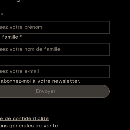
ck
ck
Rupture de stock
Rupture de stock
ck
Rupture de stock
*
famille
*
 abonnez-moi à votre newsletter.
Envoyer
ue de confidentialité
ions générales de vente