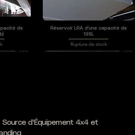
apacité de
Réservoir LRA d'une capacité de
Aperçu rapide
b)
135L
ck
Rupture de stock
 Source d'Équipement 4x4 et
apacité de
onel 45L
onel 75L
Réservoir LRA d'une capacité de
Réservoir LRA Additionel 75L
Réservoir LRA Additionel 51L
Aperçu rapide
Aperçu rapide
Aperçu rapide
anding
120L