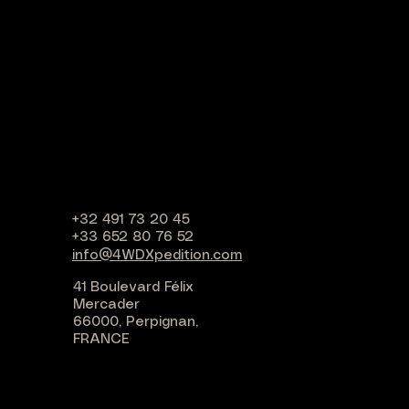
Rupture de stock
Rupture de stock
Rupture de stock
R
R
R
+32 491 73 20 45
+33 652 80 76 52
info@4WDXpedition.com
41 Boulevard Félix
Mercader
66000, Perpignan,
FRANCE