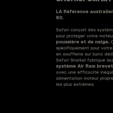
LA Référence australie
80
,
Safari conçoit des systè
pour protéger votre mote
poussière et de neige.
C
spécifiquement pour votre
en soufflerie sur banc déd
Safari Snorkel fabrique leu
système Air Ram breve
avec une efficacité inéga
alimentation moteur propr
les plus extrêmes.
La gamme
V-SPEC
est la 
en polyéthylène réticulé de
une résistance mécaniqu