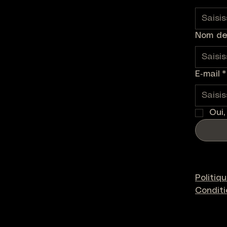
Nom de 
E‑mail
*
Oui,
Politiq
Condit