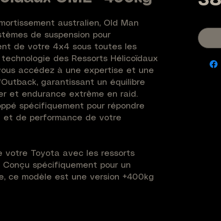
38
mortissement australien, Old Man 
tèmes de suspension pour 
nt de votre 4x4 sous toutes les 
 technologie des Ressorts Hélicoïdaux 
vous accédez à une expertise et une 
'Outback, garantissant un équilibre 
ier et endurance extrême en raid. 
ppé spécifiquement pour répondre 
 et de performance de votre 
 votre Toyota avec les ressorts 
. Conçu spécifiquement pour un 
e, ce modèle est une version +400kg 
in. Ces ressorts permettent d'obtenir 
0mm tout en stabilisant votre 
tarage linéaire garantit une tenue de 