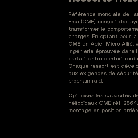
Référence mondiale de l'a
Emu (OME) conçoit des sys
transformer le comporteme
charges. En optant pour la
OME en Acier Micro-Allié, 
ingénierie éprouvée dans l
parfait entre confort rout
Chaque ressort est dévelo
aux exigences de sécurité
prochain raid.
Optimisez les capacités de
hélicoïdaux OME réf. 2864
montage en position arrièr
avec un tarage de 320 lbf/
une réhausse estimée à +5
véhicule. Sa conception à 