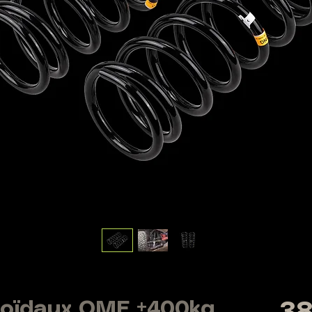
coïdaux OME +400kg