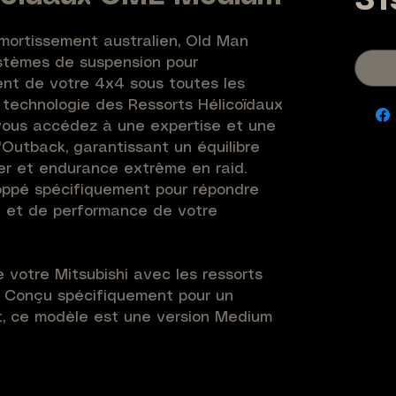
31
mortissement australien, Old Man 
tèmes de suspension pour 
nt de votre 4x4 sous toutes les 
 technologie des Ressorts Hélicoïdaux 
vous accédez à une expertise et une 
'Outback, garantissant un équilibre 
ier et endurance extrême en raid. 
ppé spécifiquement pour répondre 
 et de performance de votre 
 votre Mitsubishi avec les ressorts 
. Conçu spécifiquement pour un 
, ce modèle est une version Medium 
in. Ces ressorts permettent 
timée à +35mm tout en stabilisant 
ion à tarage linéaire garantit une 