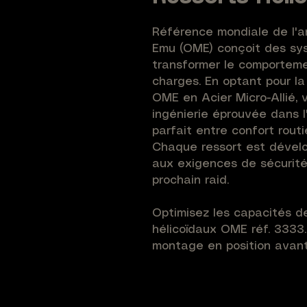
Référence mondiale de l'a
Emu (OME) conçoit des sys
transformer le comporteme
charges. En optant pour la
OME en Acier Micro-Allié, 
ingénierie éprouvée dans l
parfait entre confort rout
Chaque ressort est dévelo
aux exigences de sécurité
prochain raid.
Optimisez les capacités de
hélicoïdaux OME réf. 3333
montage en position avant
avec un tarage de 650 lbf/
d'obtenir une réhausse es
votre véhicule. Sa concept