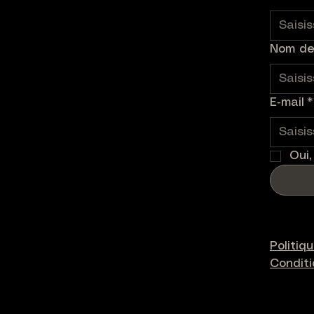
Nom de 
E‑mail
*
Oui,
Politiq
Condit