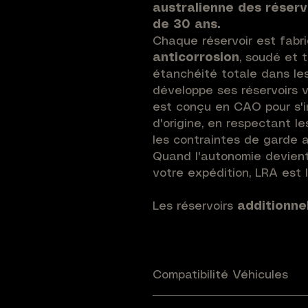
australienne des réserv
de 30 ans.
Chaque réservoir est fabr
anticorrosion
, soudé et 
étanchéité totale dans les
développe ses réservoirs 
est conçu en CAO pour s'i
d'origine, en respectant le
les contraintes de garde a
Quand l'autonomie devient
votre expédition, LRA est 
Les réservoirs
additionne
s'installent en complément 
exploitant un espace dispo
remplacement d'un élément
silencieux...). Reliés au ci
Compatibilité Véhicules
transfert, ils offrent un 
Jeep Grand Cherokee WK2 (201
Jeep Grand Cherokee WK2