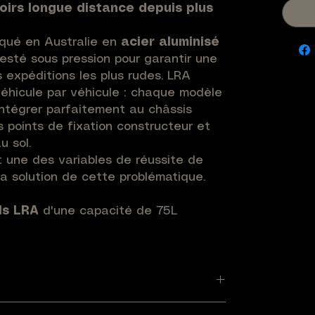
oirs longue distance depuis plus
iqué en Australie en
acier aluminisé
testé sous pression pour garantir une
 expéditions les plus rudes. LRA
véhicule par véhicule : chaque modèle
ntégrer parfaitement au châssis
s points de fixation constructeur et
u sol.
 une des variables de réussite de
la solution de cette problématique.
ls LRA
d'une capacité de 75L
de votre réservoir d'origine, en
nible sous le châssis ou en
 non essentiel (roue de secours,
rcuit d'alimentation par un système de
gain d'autonomie conséquent pour votre
0-2021)
.