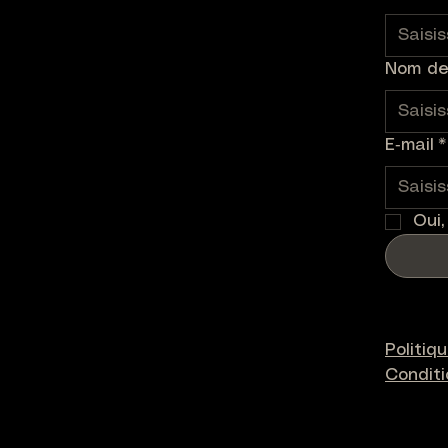
Nom de 
E‑mail
*
Oui,
Politiq
Condit