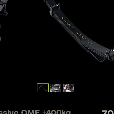
ssive OME +400kg