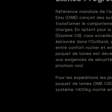
Référence mondiale de l'a
Emu (OME) conçoit des sys
transformer le comporteme
charges. En optant pour l
(Gamme CS), vous accédez 
éprouvée dans l'Outback, g
entre confort routier et 
paquet de lames est dével
aux exigences de sécurité
prochain raid.
Pour les expéditions les p
paquet de lames OME CS05
système +400kg monté en 
de +50mm et un tarage de 3
Grâce à son étagement de 
friction, les lames OldMa