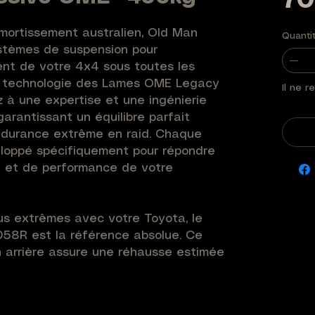
70
mortissement australien, Old Man 
Quanti
tèmes de suspension pour 
nt de votre 4x4 sous toutes les 
a technologie des Lames OME Legacy 
Il ne r
à une expertise et une ingénierie 
arantissant un équilibre parfait 
endurance extrême en raid. Chaque 
oppé spécifiquement pour répondre 
 et de performance de votre 
lus extrêmes avec votre Toyota, le 
8R est la référence absolue. Ce 
arrière assure une réhausse estimée 
00 / 694 lbf/in (53 / 122 N/mm). 
précision et ses bagues anti-
nEmu offrent une endurance thermique 