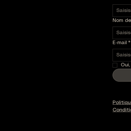
Nom de 
E‑mail
*
Oui,
Politiq
Condit