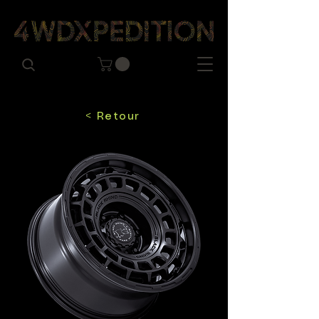
< Retour