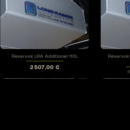
Réservoir LRA Additionel 110L
Aperçu rapide
Réservoir
Prix
2 507,00 €
R