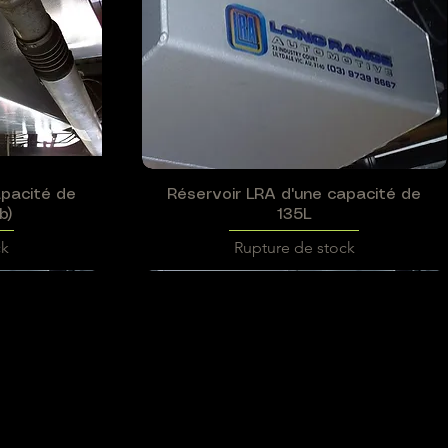
apacité de
Réservoir LRA d'une capacité de
Aperçu rapide
b)
135L
ck
Rupture de stock