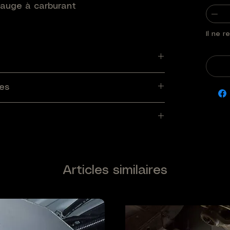
jauge à carburant
Il ne r
es
Articles similaires