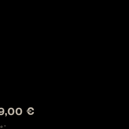
Prix
9,00 €
té
*