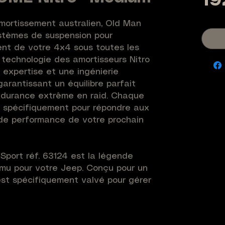
19
mortissement australien, Old Man 
tèmes de suspension pour 
nt de votre 4x4 sous toutes les 
 technologie des amortisseurs Nitro 
expertise et une ingénierie 
arantissant un équilibre parfait 
endurance extrême en raid. Chaque 
 spécifiquement pour répondre aux 
de performance de votre prochain 
Sport réf. 63124 est la légende 
mu pour votre Jeep. Conçu pour un 
st spécifiquement valvé pour gérer 
 les versions de charge Medium. Sa 
te haute pression élimine l'aération 
 contrôle de trajectoire constant 