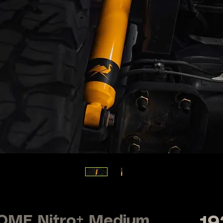
 OME Nitro+ Medium