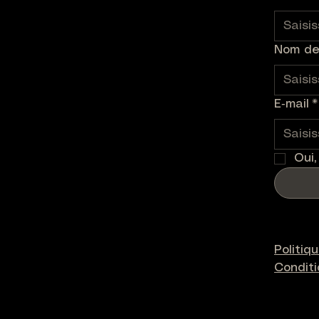
Nom de 
E‑mail
*
Oui,
Politiq
Condit