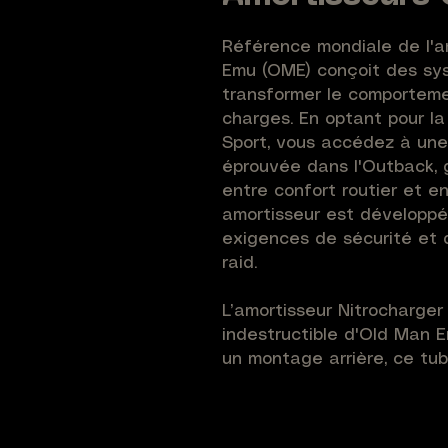
Référence mondiale de l'a
Emu (OME) conçoit des sys
transformer le comporteme
charges. En optant pour la
Sport, vous accédez à une 
éprouvée dans l'Outback, g
entre confort routier et 
amortisseur est développé
exigences de sécurité et 
raid.
L’amortisseur Nitrocharger 
indestructible d'Old Man E
un montage arrière, ce tub
gérer une réhausse de +20
Medium. Sa technologie bi-
l'aération de l'huile, garan