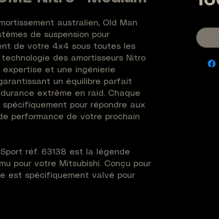
16
mortissement australien, Old Man 
tèmes de suspension pour 
nt de votre 4x4 sous toutes les 
 technologie des amortisseurs Nitro 
expertise et une ingénierie 
arantissant un équilibre parfait 
endurance extrême en raid. Chaque 
 spécifiquement pour répondre aux 
de performance de votre prochain 
Sport réf. 63138 est la légende 
mu pour votre Mitsubishi. Conçu pour 
e est spécifiquement valvé pour 
mm sur les versions de charge 
tube à l’azote haute pression élimine 
tissant un contrôle de trajectoire 