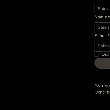
Nom de 
E‑mail
*
Oui,
Politiq
Condit