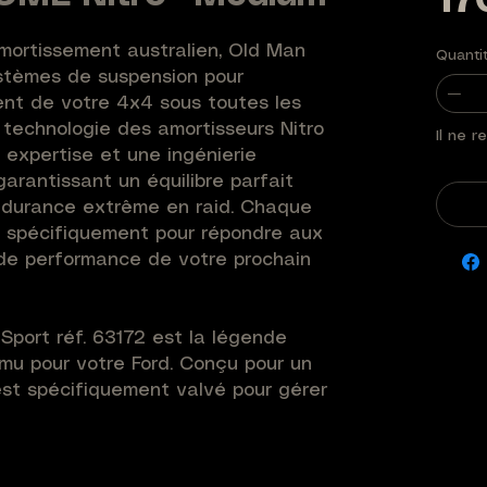
17
mortissement australien, Old Man 
Quanti
tèmes de suspension pour 
nt de votre 4x4 sous toutes les 
 technologie des amortisseurs Nitro 
Il ne r
expertise et une ingénierie 
arantissant un équilibre parfait 
endurance extrême en raid. Chaque 
 spécifiquement pour répondre aux 
de performance de votre prochain 
Sport réf. 63172 est la légende 
mu pour votre Ford. Conçu pour un 
st spécifiquement valvé pour gérer 
 les versions de charge Medium. Sa 
te haute pression élimine l'aération 
 contrôle de trajectoire constant 