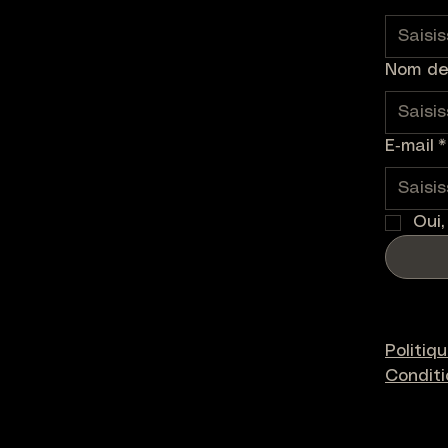
Nom de 
E‑mail
*
Oui,
Politiq
Condit