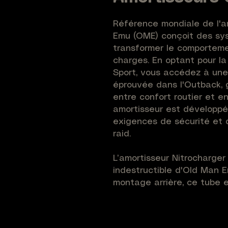
Référence mondiale de l'a
Emu (OME) conçoit des sys
transformer le comporteme
charges. En optant pour la
Sport, vous accédez à une 
éprouvée dans l'Outback, g
entre confort routier et 
amortisseur est développé
exigences de sécurité et 
raid.
L’amortisseur Nitrocharger 
indestructible d'Old Man E
montage arrière, ce tube e
une réhausse de +40mm sur
technologie bi-tube à l’azo
de l'huile, garantissant un