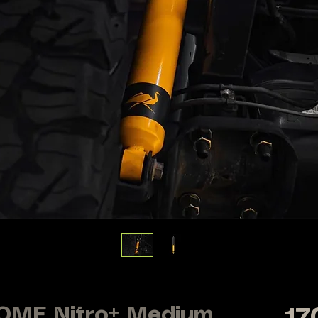
 OME Nitro+ Medium