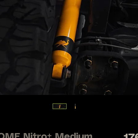
 OME Nitro+ Medium