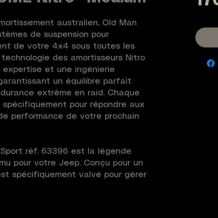
17
mortissement australien, Old Man 
tèmes de suspension pour 
nt de votre 4x4 sous toutes les 
 technologie des amortisseurs Nitro 
expertise et une ingénierie 
arantissant un équilibre parfait 
endurance extrême en raid. Chaque 
 spécifiquement pour répondre aux 
de performance de votre prochain 
 Sport réf. 63396 est la légende 
mu pour votre Jeep. Conçu pour un 
st spécifiquement valvé pour gérer 
 les versions de charge Standard. 
azote haute pression élimine 
tissant un contrôle de trajectoire 