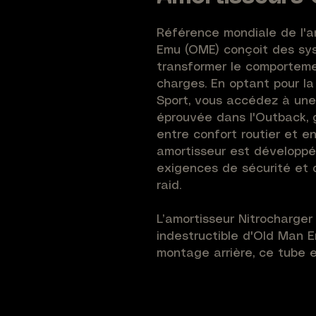
Référence mondiale de l'a
Emu (OME) conçoit des sys
transformer le comporteme
charges. En optant pour la
Sport, vous accédez à une 
éprouvée dans l'Outback, g
entre confort routier et 
amortisseur est développé
exigences de sécurité et 
raid.
L’amortisseur Nitrocharger
indestructible d'Old Man E
montage arrière, ce tube e
une réhausse de +55mm sur
Sa technologie bi-tube à l’
l'aération de l'huile, garan