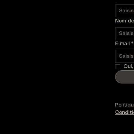
Nom de 
E‑mail
*
Oui,
Politiq
Condit