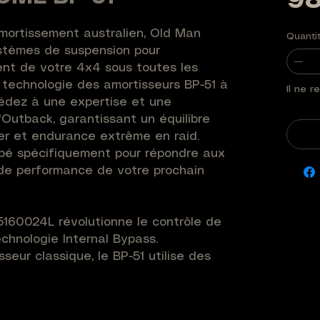
98
mortissement australien, Old Man 
Quanti
tèmes de suspension pour 
nt de votre 4x4 sous toutes les 
 technologie des amortisseurs BP-51 à 
Il ne r
édez à une expertise et une 
'Outback, garantissant un équilibre 
ier et endurance extrême en raid. 
é spécifiquement pour répondre aux 
de performance de votre prochain 
P5160024L révolutionne le contrôle de 
chnologie Internal Bypass. 
eur classique, le BP-51 utilise des 
nes usinés dans le corps de 51 mm 
du piston selon sa position. Résultat : 
confort centrale et une fermeté 