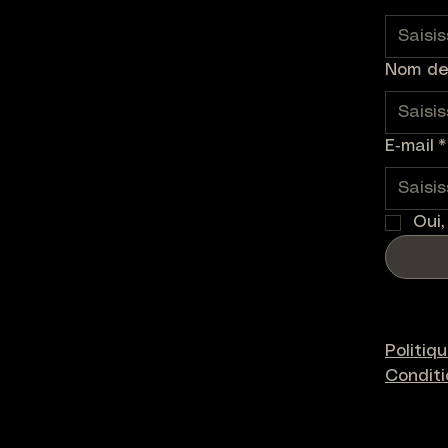
Nom de 
E‑mail
*
Oui,
Politiq
Condit