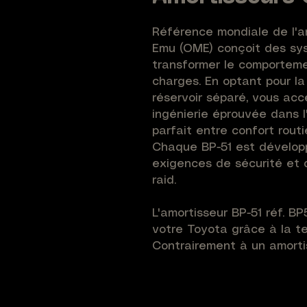
Référence mondiale de l'a
Emu (OME) conçoit des sys
transformer le comporteme
charges. En optant pour la
réservoir séparé, vous acc
ingénierie éprouvée dans l
parfait entre confort rout
Chaque BP-51 est développ
exigences de sécurité et 
raid.
L'amortisseur BP-51 réf. B
votre Toyota grâce à la te
Contrairement à un amortiss
canaux de dérivation inter
pour shunter l'huile autour 
une souplesse en zone de 