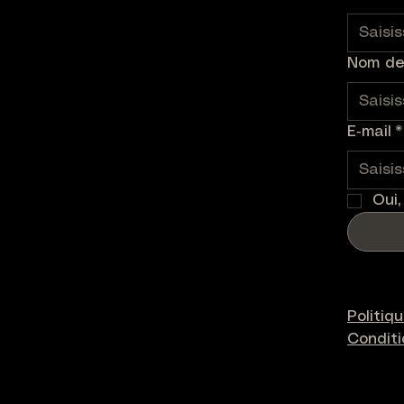
Nom de 
E‑mail
*
Oui,
Politiq
Condit