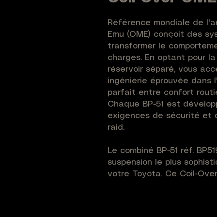
Référence mondiale de l'a
Emu (OME) conçoit des sys
transformer le comporteme
charges. En optant pour la
réservoir séparé, vous acc
ingénierie éprouvée dans l
parfait entre confort rout
Chaque BP-51 est développ
exigences de sécurité et 
raid.
Le combiné BP-51 réf. BP5
suspension le plus sophist
votre Toyota. Ce Coil-Over
anodisé type III de 51mm (a
séparé pour une capacité d
Bypass Interne sensible à 