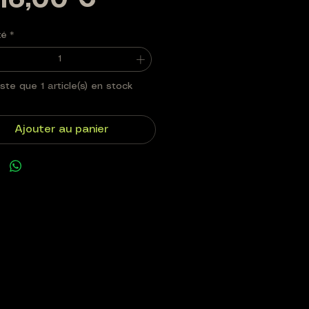
Prix
516,00 €
té
*
este que 1 article(s) en stock
Ajouter au panier