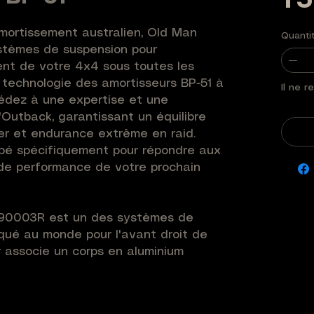
1 
mortissement australien, Old Man 
Quanti
tèmes de suspension pour 
nt de votre 4x4 sous toutes les 
 technologie des amortisseurs BP-51 à 
Il ne r
édez à une expertise et une 
'Outback, garantissant un équilibre 
ier et endurance extrême en raid. 
é spécifiquement pour répondre aux 
de performance de votre prochain 
190003R est un des systèmes de 
iqué au monde pour l'avant droit de 
 associe un corps en aluminium 
nti-corrosion extrême) et un réservoir 
'huile maximale. Sa technologie de 
la position permet de gérer une 