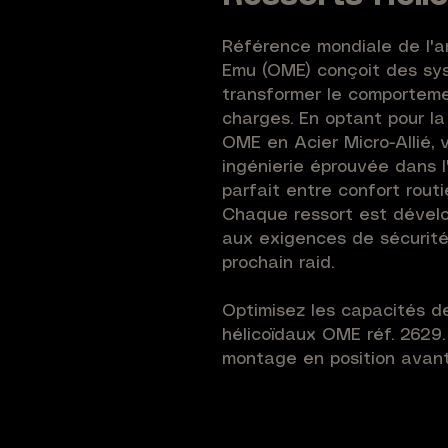
Référence mondiale de l'a
Emu (OME) conçoit des sys
transformer le comporteme
charges. En optant pour la
OME en Acier Micro-Allié, 
ingénierie éprouvée dans l
parfait entre confort rout
Chaque ressort est dévelo
aux exigences de sécurité
prochain raid.
Optimisez les capacités de
hélicoïdaux OME réf. 2629
montage en position avant
un tarage de 150 lbf/in. C
réhausse estimée à +50mm t
Sa conception à tarage lin