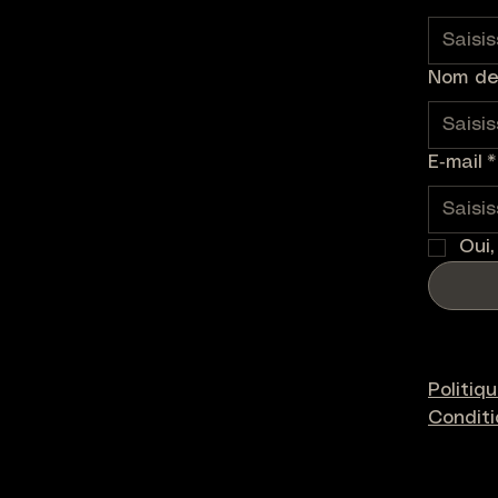
Nom de 
E‑mail
*
Oui,
Politiq
Condit