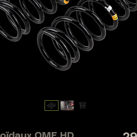
coïdaux OME HD