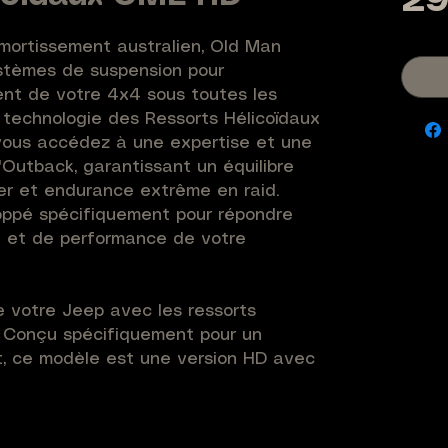
29
mortissement australien, Old Man 
tèmes de suspension pour 
nt de votre 4x4 sous toutes les 
 technologie des Ressorts Hélicoïdaux 
vous accédez à une expertise et une 
'Outback, garantissant un équilibre 
ier et endurance extrême en raid. 
ppé spécifiquement pour répondre 
 et de performance de votre 
 votre Jeep avec les ressorts 
. Conçu spécifiquement pour un 
, ce modèle est une version HD avec 
es ressorts permettent d'obtenir une 
out en stabilisant votre véhicule. 
éaire garantit une tenue de route 